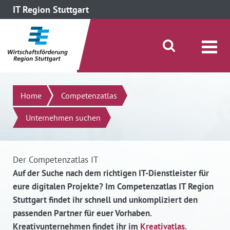
IT Region Stuttgart
direkt zum Inhalt dieser Seite
direkt zum Menü springen
Suche öffnen/schließen
Suchen
Home
Competenzatlas
Unternehmen suchen
Der Competenzatlas IT
Auf der Suche nach dem richtigen IT-Dienstleister für
eure digitalen Projekte? Im Competenzatlas IT Region
Stuttgart findet ihr schnell und unkompliziert den
passenden Partner für euer Vorhaben.
Kreativunternehmen findet ihr im
Kreativatlas
.