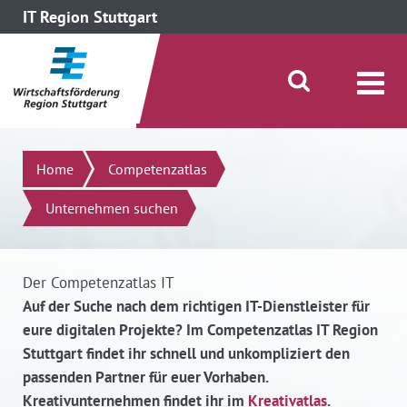
IT Region Stuttgart
direkt zum Inhalt dieser Seite
direkt zum Menü springen
Suche öffnen/schließen
Suchen
Home
Competenzatlas
Unternehmen suchen
Der Competenzatlas IT
Auf der Suche nach dem richtigen IT-Dienstleister für
eure digitalen Projekte? Im Competenzatlas IT Region
Stuttgart findet ihr schnell und unkompliziert den
passenden Partner für euer Vorhaben.
Kreativunternehmen findet ihr im
Kreativatlas
.