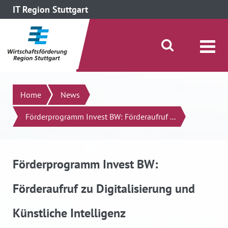
IT Region Stuttgart
direkt zum Inhalt dieser Seite
direkt zum Menü springen
Suche öffnen/schließen
Suchen
Home
News
Förderprogramm Invest BW: Förderaufruf ...
Förderprogramm Invest BW:
Förderaufruf zu Digitalisierung und
Künstliche Intelligenz