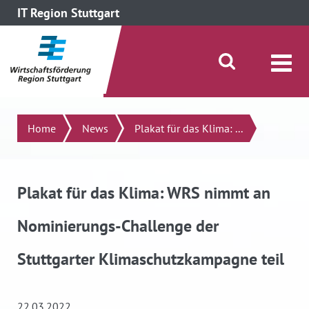
IT Region Stuttgart
direkt zum Inhalt dieser Seite
direkt zum Menü springen
Suche öffnen/schließen
Suchen
Home
News
Plakat für das Klima: ...
Plakat für das Klima: WRS nimmt an
Nominierungs-Challenge der
Stuttgarter Klimaschutzkampagne teil
22.03.2022