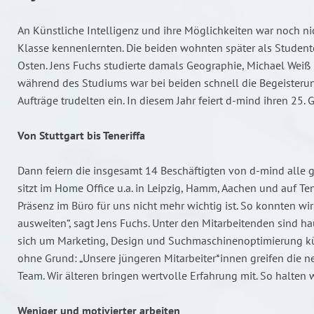
An Künstliche Intelligenz und ihre Möglichkeiten war noch nic
Klasse kennenlernten. Die beiden wohnten später als Studen
Osten. Jens Fuchs studierte damals Geographie, Michael Weiß
während des Studiums war bei beiden schnell die Begeisterung
Aufträge trudelten ein. In diesem Jahr feiert d-mind ihren 25. 
Von Stuttgart bis Teneriffa
Dann feiern die insgesamt 14 Beschäftigten von d-mind alle ge
sitzt im Home Office u.a. in Leipzig, Hamm, Aachen und auf Te
Präsenz im Büro für uns nicht mehr wichtig ist. So konnten w
ausweiten“, sagt Jens Fuchs. Unter den Mitarbeitenden sind 
sich um Marketing, Design und Suchmaschinenoptimierung küm
ohne Grund: „Unsere jüngeren Mitarbeiter*innen greifen die n
Team. Wir älteren bringen wertvolle Erfahrung mit. So halten w
Weniger und motivierter arbeiten