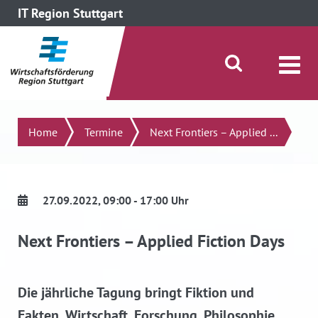
IT Region Stuttgart
direkt zum Inhalt dieser Seite
direkt zum Menü springen
Suche öffnen/schließen
Suchen
Home
Termine
Next Frontiers – Applied ...
27.09.2022
, 09:00 - 17:00 Uhr
Next Frontiers – Applied Fiction Days
Die jährliche Tagung bringt Fiktion und
Fakten, Wirtschaft, Forschung, Philosophie,