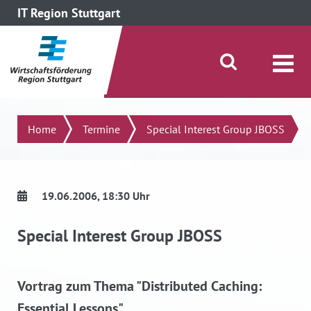
IT Region Stuttgart
direkt zum Inhalt dieser Seite
direkt zum Menü springen
Suche öffnen/schließen
Suchen
Home
Termine
Special Interest Group JBOSS
19.06.2006
, 18:30 Uhr
Special Interest Group JBOSS
Vortrag zum Thema "Distributed Caching:
Essential Lessons".