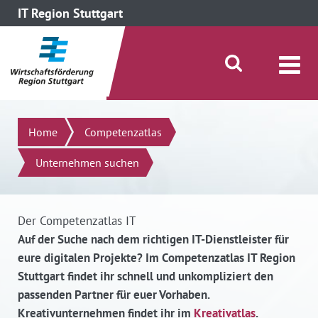
IT Region Stuttgart
direkt zum Inhalt dieser Seite
direkt zum Menü springen
Suche öffnen/schließen
Suchen
Home
Competenzatlas
Unternehmen suchen
Der Competenzatlas IT
Auf der Suche nach dem richtigen IT-Dienstleister für
eure digitalen Projekte? Im Competenzatlas IT Region
Stuttgart findet ihr schnell und unkompliziert den
passenden Partner für euer Vorhaben.
Kreativunternehmen findet ihr im
Kreativatlas
.