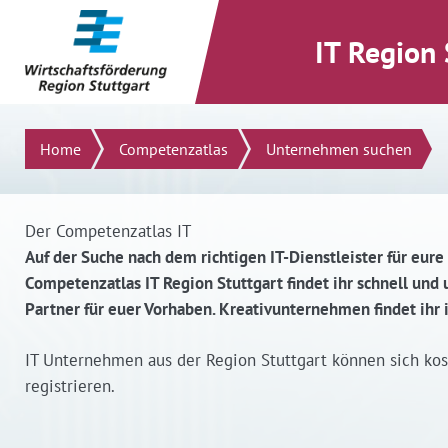
direkt zum Inhalt dieser Seite
direkt zum Menü springen
IT Region 
Suchen
Home
Competenzatlas
Unternehmen suchen
Der Competenzatlas IT
Auf der Suche nach dem richtigen IT-Dienstleister für eure
Competenzatlas IT Region Stuttgart findet ihr schnell un
Partner für euer Vorhaben. Kreativunternehmen findet ihr
IT Unternehmen aus der Region Stuttgart können sich ko
registrieren.