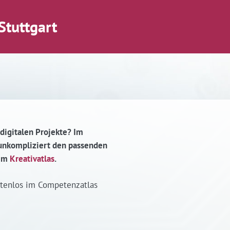
Stuttgart
 digitalen Projekte? Im
d unkompliziert den passenden
 im
Kreativatlas
.
stenlos im Competenzatlas