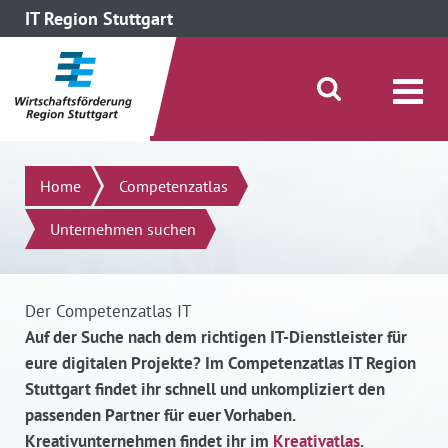
IT Region Stuttgart
direkt zum Inhalt dieser Seite
direkt zum Menü springen
Suche öffnen/schließen
Suchen
Home
Competenzatlas
Unternehmen suchen
Der Competenzatlas IT
Auf der Suche nach dem richtigen IT-Dienstleister für
eure digitalen Projekte? Im Competenzatlas IT Region
Stuttgart findet ihr schnell und unkompliziert den
passenden Partner für euer Vorhaben.
Kreativunternehmen findet ihr im
Kreativatlas
.