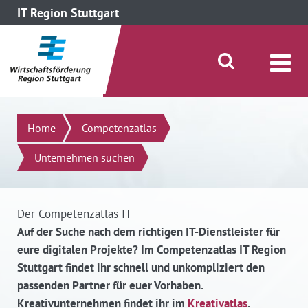
IT Region Stuttgart
direkt zum Inhalt dieser Seite
direkt zum Menü springen
Suche öffnen/schließen
Suchen
Home
Competenzatlas
Unternehmen suchen
Der Competenzatlas IT
Auf der Suche nach dem richtigen IT-Dienstleister für
eure digitalen Projekte? Im Competenzatlas IT Region
Stuttgart findet ihr schnell und unkompliziert den
passenden Partner für euer Vorhaben.
Kreativunternehmen findet ihr im
Kreativatlas
.