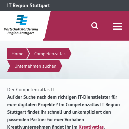
IT Region Stuttgart
direkt zum Inhalt dieser Seite
direkt zum Menü springen
Suche öffnen/schließen
Suchen
Home
Competenzatlas
Unternehmen suchen
Der Competenzatlas IT
Auf der Suche nach dem richtigen IT-Dienstleister für
eure digitalen Projekte? Im Competenzatlas IT Region
Stuttgart findet ihr schnell und unkompliziert den
passenden Partner für euer Vorhaben.
Kreativunternehmen findet ihr im
Kreativatlas
.