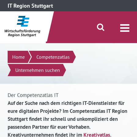
IT Region Stuttgart
direkt zum Inhalt dieser Seite
direkt zum Menü springen
Suche öffnen/schließen
Suchen
Home
Competenzatlas
Unternehmen suchen
Der Competenzatlas IT
Auf der Suche nach dem richtigen IT-Dienstleister für
eure digitalen Projekte? Im Competenzatlas IT Region
Stuttgart findet ihr schnell und unkompliziert den
passenden Partner für euer Vorhaben.
Kreativunternehmen findet ihr im
Kreativatlas
.