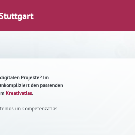
Stuttgart
 digitalen Projekte? Im
d unkompliziert den passenden
 im
Kreativatlas
.
stenlos im Competenzatlas