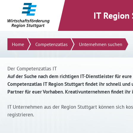
direkt zum Inhalt dieser Seite
direkt zum Menü springen
IT Region 
Suchen
Home
Competenzatlas
Unternehmen suchen
Der Competenzatlas IT
Auf der Suche nach dem richtigen IT-Dienstleister für eure
Competenzatlas IT Region Stuttgart findet ihr schnell un
Partner für euer Vorhaben. Kreativunternehmen findet ihr
IT Unternehmen aus der Region Stuttgart können sich ko
registrieren.