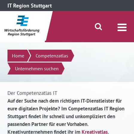
IT Region Stuttgart
direkt zum Inhalt dieser Seite
direkt zum Menü springen
Suche öffnen/schließen
Suchen
Home
Competenzatlas
Unternehmen suchen
Der Competenzatlas IT
Auf der Suche nach dem richtigen IT-Dienstleister für
eure digitalen Projekte? Im Competenzatlas IT Region
Stuttgart findet ihr schnell und unkompliziert den
passenden Partner für euer Vorhaben.
Kreativunternehmen findet ihr im
Kreativatlas
.