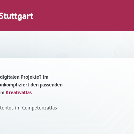
Stuttgart
 digitalen Projekte? Im
d unkompliziert den passenden
 im
Kreativatlas
.
stenlos im Competenzatlas