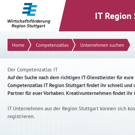
direkt zum Inhalt dieser Seite
direkt zum Menü springen
IT Region 
Suchen
Home
Competenzatlas
Unternehmen suchen
Der Competenzatlas IT
Auf der Suche nach dem richtigen IT-Dienstleister für eure
Competenzatlas IT Region Stuttgart findet ihr schnell un
Partner für euer Vorhaben. Kreativunternehmen findet ihr
IT Unternehmen aus der Region Stuttgart können sich ko
registrieren.