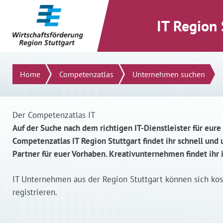
direkt zum Inhalt dieser Seite
direkt zum Menü springen
IT Region 
Suchen
Home
Competenzatlas
Unternehmen suchen
Der Competenzatlas IT
Auf der Suche nach dem richtigen IT-Dienstleister für eure
Competenzatlas IT Region Stuttgart findet ihr schnell un
Partner für euer Vorhaben. Kreativunternehmen findet ihr
IT Unternehmen aus der Region Stuttgart können sich ko
registrieren.