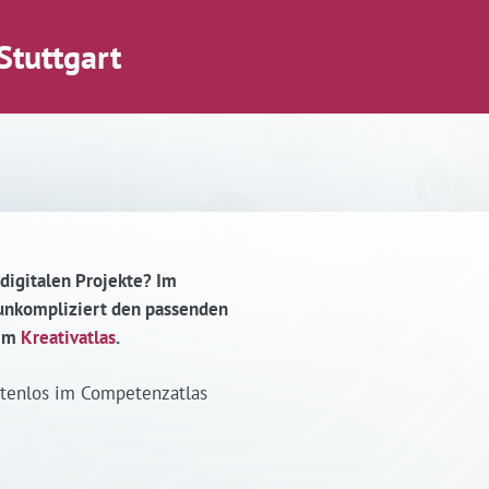
Stuttgart
 digitalen Projekte? Im
d unkompliziert den passenden
 im
Kreativatlas
.
stenlos im Competenzatlas