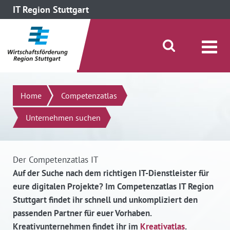
IT Region Stuttgart
direkt zum Inhalt dieser Seite
direkt zum Menü springen
Suche öffnen/schließen
Suchen
Home
Competenzatlas
Unternehmen suchen
Der Competenzatlas IT
Auf der Suche nach dem richtigen IT-Dienstleister für
eure digitalen Projekte? Im Competenzatlas IT Region
Stuttgart findet ihr schnell und unkompliziert den
passenden Partner für euer Vorhaben.
Kreativunternehmen findet ihr im
Kreativatlas
.