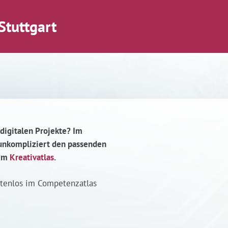
Stuttgart
 digitalen Projekte? Im
d unkompliziert den passenden
 im
Kreativatlas
.
stenlos im Competenzatlas