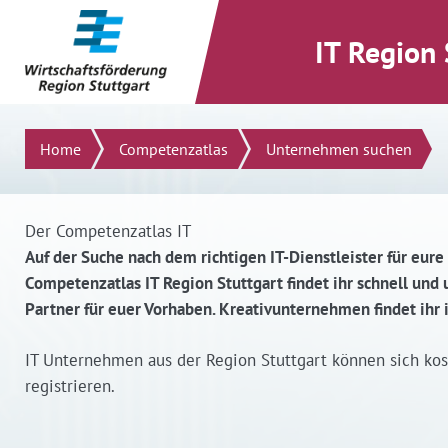
direkt zum Inhalt dieser Seite
direkt zum Menü springen
IT Region 
Suchen
Home
Competenzatlas
Unternehmen suchen
Der Competenzatlas IT
Auf der Suche nach dem richtigen IT-Dienstleister für eure
Competenzatlas IT Region Stuttgart findet ihr schnell un
Partner für euer Vorhaben. Kreativunternehmen findet ihr
IT Unternehmen aus der Region Stuttgart können sich ko
registrieren.