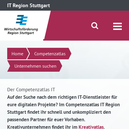
IT Region Stuttgart
direkt zum Inhalt dieser Seite
direkt zum Menü springen
Suche öffnen/schließen
Suchen
Home
Competenzatlas
Unternehmen suchen
Der Competenzatlas IT
Auf der Suche nach dem richtigen IT-Dienstleister für
eure digitalen Projekte? Im Competenzatlas IT Region
Stuttgart findet ihr schnell und unkompliziert den
passenden Partner für euer Vorhaben.
Kreativunternehmen findet ihr im
Kreativatlas
.