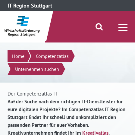
IT Region Stuttgart
direkt zum Inhalt dieser Seite
direkt zum Menü springen
Suche öffnen/schließen
Suchen
Home
Competenzatlas
Unternehmen suchen
Der Competenzatlas IT
Auf der Suche nach dem richtigen IT-Dienstleister für
eure digitalen Projekte? Im Competenzatlas IT Region
Stuttgart findet ihr schnell und unkompliziert den
passenden Partner für euer Vorhaben.
Kreativunternehmen findet ihr im
Kreativatlas
.