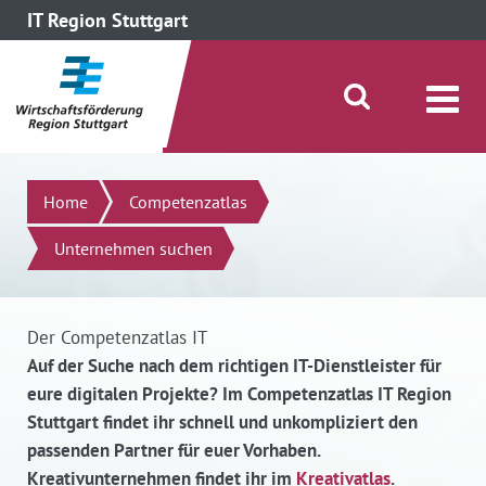
IT Region Stuttgart
direkt zum Inhalt dieser Seite
direkt zum Menü springen
Suche öffnen/schließen
Suchen
Home
Competenzatlas
Unternehmen suchen
Der Competenzatlas IT
Auf der Suche nach dem richtigen IT-Dienstleister für
eure digitalen Projekte? Im Competenzatlas IT Region
Stuttgart findet ihr schnell und unkompliziert den
passenden Partner für euer Vorhaben.
Kreativunternehmen findet ihr im
Kreativatlas
.