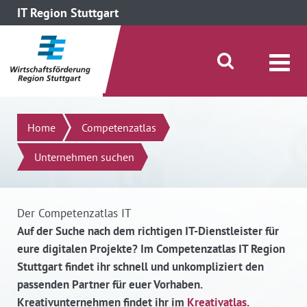
IT Region Stuttgart
direkt zum Inhalt dieser Seite
direkt zum Menü springen
Suche öffnen/schließen
Suchen
Home
Competenzatlas
Unternehmen suchen
Der Competenzatlas IT
Auf der Suche nach dem richtigen IT-Dienstleister für
eure digitalen Projekte? Im Competenzatlas IT Region
Stuttgart findet ihr schnell und unkompliziert den
passenden Partner für euer Vorhaben.
Kreativunternehmen findet ihr im
Kreativatlas
.