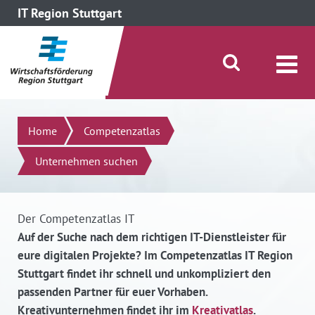
IT Region Stuttgart
direkt zum Inhalt dieser Seite
direkt zum Menü springen
Suche öffnen/schließen
Suchen
Home
Competenzatlas
Unternehmen suchen
Der Competenzatlas IT
Auf der Suche nach dem richtigen IT-Dienstleister für
eure digitalen Projekte? Im Competenzatlas IT Region
Stuttgart findet ihr schnell und unkompliziert den
passenden Partner für euer Vorhaben.
Kreativunternehmen findet ihr im
Kreativatlas
.