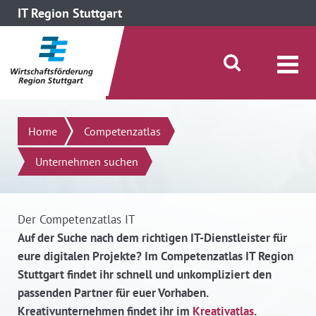
IT Region Stuttgart
direkt zum Inhalt dieser Seite
direkt zum Menü springen
Suche öffnen/schließen
Suchen
Home
Competenzatlas
Unternehmen suchen
Der Competenzatlas IT
Auf der Suche nach dem richtigen IT-Dienstleister für
eure digitalen Projekte? Im Competenzatlas IT Region
Stuttgart findet ihr schnell und unkompliziert den
passenden Partner für euer Vorhaben.
Kreativunternehmen findet ihr im
Kreativatlas
.