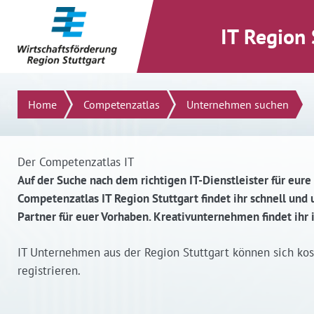
direkt zum Inhalt dieser Seite
direkt zum Menü springen
IT Region 
Suchen
Home
Competenzatlas
Unternehmen suchen
Der Competenzatlas IT
Auf der Suche nach dem richtigen IT-Dienstleister für eure
Competenzatlas IT Region Stuttgart findet ihr schnell un
Partner für euer Vorhaben. Kreativunternehmen findet ihr
IT Unternehmen aus der Region Stuttgart können sich ko
registrieren.