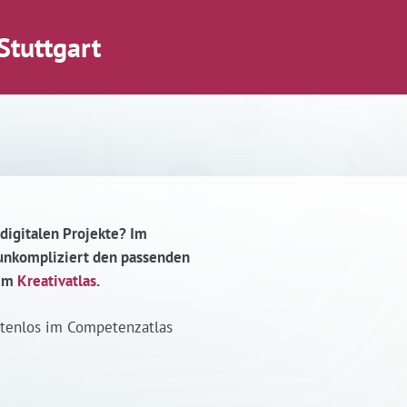
Stuttgart
 digitalen Projekte? Im
d unkompliziert den passenden
 im
Kreativatlas
.
stenlos im Competenzatlas