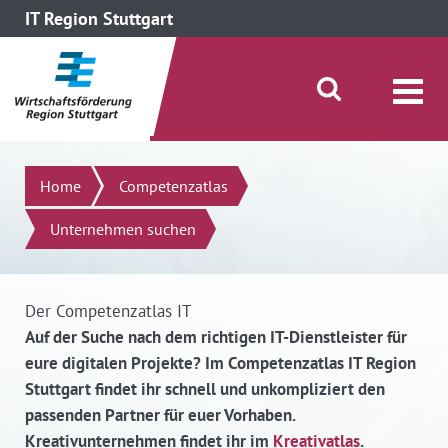
IT Region Stuttgart
direkt zum Inhalt dieser Seite
direkt zum Menü springen
Suche öffnen/schließen
Suchen
Home
Competenzatlas
Unternehmen suchen
Der Competenzatlas IT
Auf der Suche nach dem richtigen IT-Dienstleister für
eure digitalen Projekte? Im Competenzatlas IT Region
Stuttgart findet ihr schnell und unkompliziert den
passenden Partner für euer Vorhaben.
Kreativunternehmen findet ihr im
Kreativatlas
.