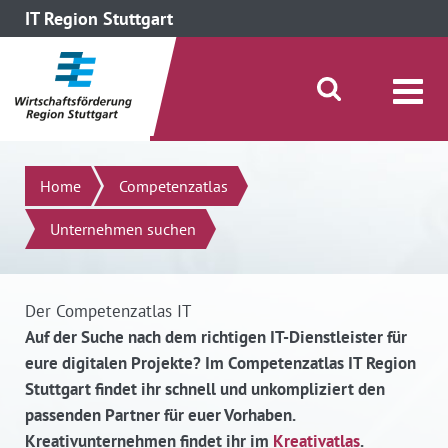
IT Region Stuttgart
direkt zum Inhalt dieser Seite
direkt zum Menü springen
Suche öffnen/schließen
Suchen
Home
Competenzatlas
Unternehmen suchen
Der Competenzatlas IT
Auf der Suche nach dem richtigen IT-Dienstleister für
eure digitalen Projekte? Im Competenzatlas IT Region
Stuttgart findet ihr schnell und unkompliziert den
passenden Partner für euer Vorhaben.
Kreativunternehmen findet ihr im
Kreativatlas
.