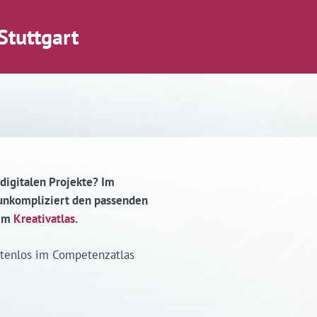
Stuttgart
 digitalen Projekte? Im
d unkompliziert den passenden
 im
Kreativatlas
.
stenlos im Competenzatlas