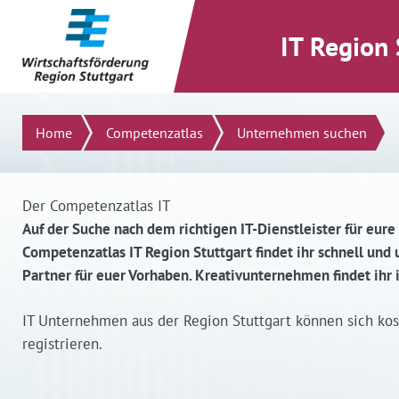
direkt zum Inhalt dieser Seite
direkt zum Menü springen
IT Region 
Suchen
Home
Competenzatlas
Unternehmen suchen
Der Competenzatlas IT
Auf der Suche nach dem richtigen IT-Dienstleister für eure
Competenzatlas IT Region Stuttgart findet ihr schnell un
Partner für euer Vorhaben. Kreativunternehmen findet ihr
IT Unternehmen aus der Region Stuttgart können sich ko
registrieren.