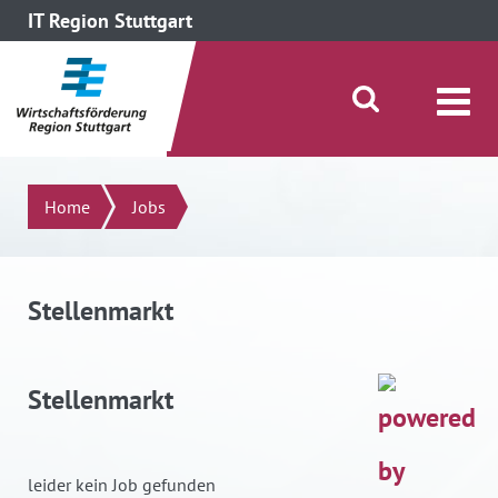
IT Region Stuttgart
direkt zum Inhalt dieser Seite
direkt zum Menü springen
Suche öffnen/schließen
Suchen
Home
Jobs
Stellenmarkt
Stellenmarkt
leider kein Job gefunden