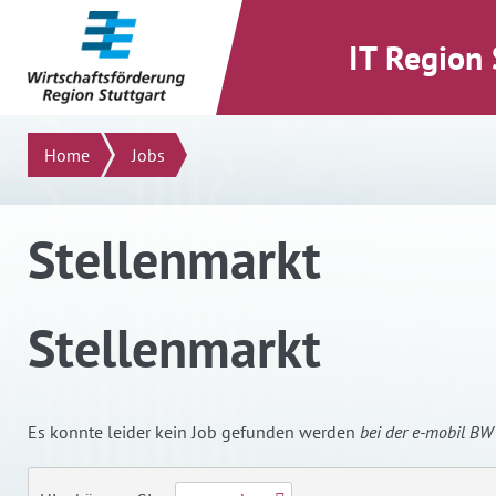
direkt zum Inhalt dieser Seite
direkt zum Menü springen
IT Region 
Suchen
Home
Jobs
Stellenmarkt
Stellenmarkt
Es konnte
leider kein Job gefunden
werden
bei der e-mobil B