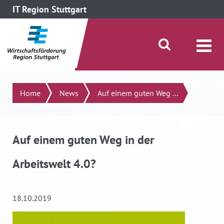
IT Region Stuttgart
direkt zum Inhalt dieser Seite
direkt zum Menü springen
Suche öffnen/schließen
Suchen
Home
News
Auf einem guten Weg ...
Auf einem guten Weg in der
Arbeitswelt 4.0?
18.10.2019