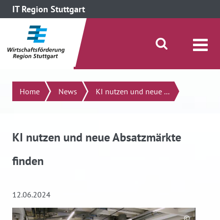
IT Region Stuttgart
direkt zum Inhalt dieser Seite
direkt zum Menü springen
Suche öffnen/schließen
Suchen
Home
News
KI nutzen und neue ...
KI nutzen und neue Absatzmärkte
finden
12.06.2024
©