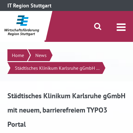
IT Region Stuttgart
direkt zum Inhalt dieser Seite
direkt zum Menü springen
Suche öffnen/schließen
Suchen
Home
News
Städtisches Klinikum Karlsruhe gGmbH ...
Städtisches Klinikum Karlsruhe gGmbH
mit neuem, barrierefreiem TYPO3
Portal