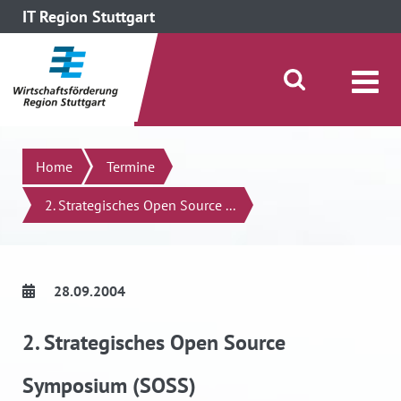
IT Region Stuttgart
direkt zum Inhalt dieser Seite
direkt zum Menü springen
Suche öffnen/schließen
Suchen
Home
Termine
2. Strategisches Open Source ...
28.09.2004
2. Strategisches Open Source
Symposium (SOSS)