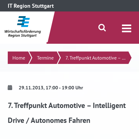
IT Region Stuttgart
direkt zum Inhalt dieser Seite
direkt zum Menü springen
Suche öffnen/schließen
Suchen
Home
Termine
7. Treffpunkt Automotive – ...
29.11.2013
, 17:00 - 19:00 Uhr
7. Treffpunkt Automotive – Intelligent
Drive / Autonomes Fahren