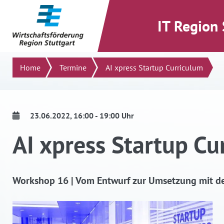
direkt zum Inhalt dieser Seite
direkt zum Menü springen
IT Region 
Suchen
Home
Termine
AI xpress Startup Curriculum
23.06.2022
, 16:00 - 19:00 Uhr
AI xpress Startup Cu
Workshop 16 | Vom Entwurf zur Umsetzung mit de