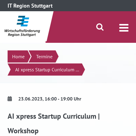
IT Region Stuttgart
direkt zum Inhalt dieser Seite
direkt zum Menü springen
Suche öffnen/schließen
Suchen
Home
Termine
AI xpress Startup Curriculum ...
23.06.2023
, 16:00 - 19:00 Uhr
AI xpress Startup Curriculum |
Workshop