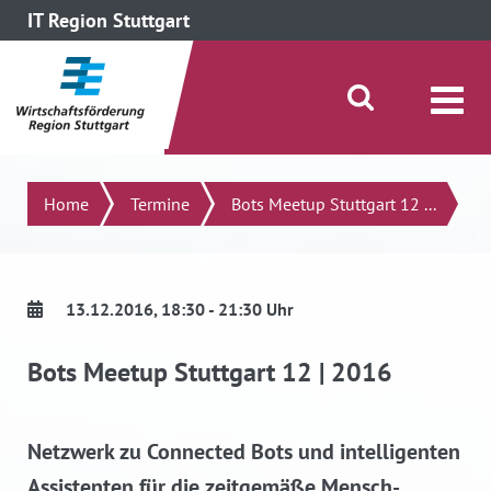
IT Region Stuttgart
direkt zum Inhalt dieser Seite
direkt zum Menü springen
Suche öffnen/schließen
Suchen
Home
Termine
Bots Meetup Stuttgart 12 ...
13.12.2016
, 18:30 - 21:30 Uhr
Bots Meetup Stuttgart 12 | 2016
Netzwerk zu Connected Bots und intelligenten
Assistenten für die zeitgemäße Mensch-