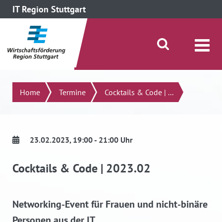
IT Region Stuttgart
direkt zum Inhalt dieser Seite
direkt zum Menü springen
Suche öffnen/schließen
Suchen
Home
Termine
Cocktails & Code | ...
23.02.2023
, 19:00 - 21:00 Uhr
Cocktails & Code | 2023.02
Networking-Event für Frauen und nicht-binäre
Personen aus der IT