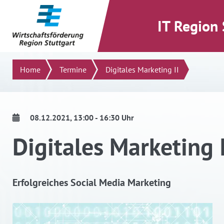
direkt zum Inhalt dieser Seite
direkt zum Menü springen
IT Region 
Suchen
Home
Termine
Digitales Marketing II
08.12.2021
, 13:00 - 16:30 Uhr
Digitales Marketing I
Erfolgreiches Social Media Marketing