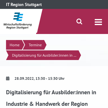
IT Region Stuttgart
direkt zum Inhalt dieser Seite
direkt zum Menü springen
Suche öffnen/schließen
Suchen
Home
Termine
Digitalisierung für Ausbilder:innen in ...
28.09.2022
, 13:30 - 15:30 Uhr
Digitalisierung für Ausbilder:innen in
Industrie & Handwerk der Region