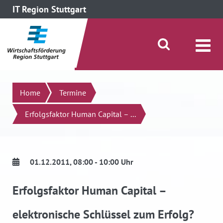
IT Region Stuttgart
direkt zum Inhalt dieser Seite
direkt zum Menü springen
Suche öffnen/schließen
Suchen
Home
Termine
Erfolgsfaktor Human Capital – ...
01.12.2011
, 08:00 - 10:00 Uhr
Erfolgsfaktor Human Capital –
elektronische Schlüssel zum Erfolg?