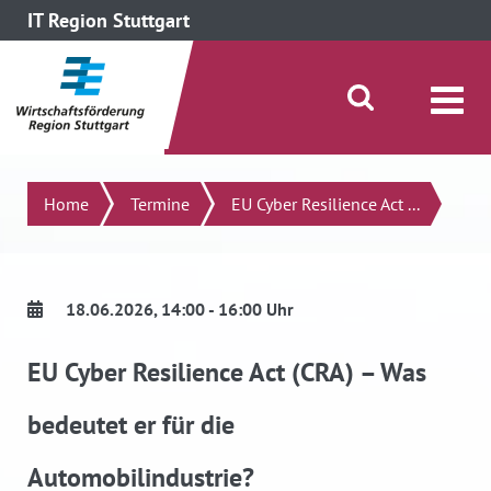
IT Region Stuttgart
direkt zum Inhalt dieser Seite
direkt zum Menü springen
Suche öffnen/schließen
Suchen
Home
Termine
EU Cyber Resilience Act ...
18.06.2026
, 14:00 - 16:00 Uhr
EU Cyber Resilience Act (CRA) – Was
bedeutet er für die
Automobilindustrie?