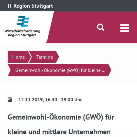
IT Region Stuttgart
direkt zum Inhalt dieser Seite
direkt zum Menü springen
Suche öffnen/schließen
Suchen
Home
Termine
Gemeinwohl-Ökonomie (GWÖ) für kleine ...
12.11.2019
, 16:30 - 19:00 Uhr
Gemeinwohl-Ökonomie (GWÖ) für
kleine und mittlere Unternehmen