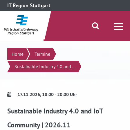
IT Region Stuttgart
direkt zum Inhalt dieser Seite
direkt zum Menü springen
Suche öffnen/schließen
Suchen
Home
Termine
Sustainable Industry 4.0 and ...
17.11.2026
, 18:00 - 20:00 Uhr
Sustainable Industry 4.0 and IoT
Community | 2026.11