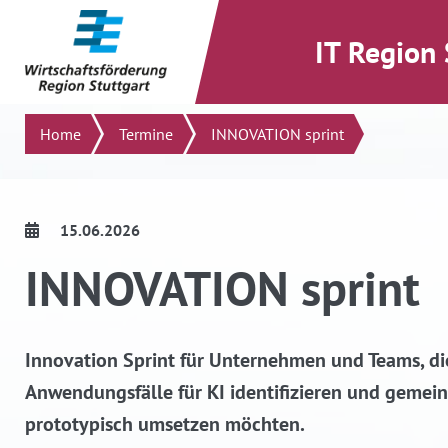
direkt zum Inhalt dieser Seite
direkt zum Menü springen
IT Region 
Suchen
Home
Termine
INNOVATION sprint
15.06.2026
INNOVATION sprint
Innovation Sprint für Unternehmen und Teams, die
Anwendungsfälle für KI identifizieren und gemei
prototypisch umsetzen möchten.