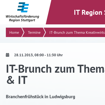
direkt zum Inhalt dieser Seite
direkt zum Menü springen
IT Region 
Suchen
Home
Termine
IT-Brunch zum Thema Kreativwirtsch
28.11.2013
, 08:00 - 11:30 Uhr
IT-Brunch zum Thema
& IT
Branchenfrühstück in Ludwigsburg