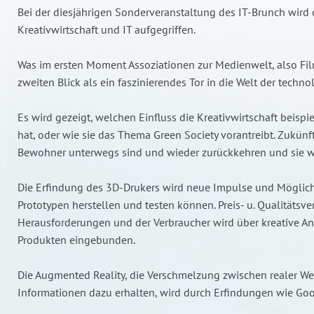
Bei der diesjährigen Sonderveranstaltung des IT-Brunch wird
Kreativwirtschaft und IT aufgegriffen.
Was im ersten Moment Assoziationen zur Medienwelt, also Fil
zweiten Blick als ein faszinierendes Tor in die Welt der techn
Es wird gezeigt, welchen Einfluss die Kreativwirtschaft beisp
hat, oder wie sie das Thema Green Society vorantreibt. Zukü
Bewohner unterwegs sind und wieder zurückkehren und sie we
Die Erfindung des 3D-Drukers wird neue Impulse und Möglichk
Prototypen herstellen und testen können. Preis- u. Qualitätsve
Herausforderungen und der Verbraucher wird über kreative An
Produkten eingebunden.
Die Augmented Reality, die Verschmelzung zwischen realer Welt
Informationen dazu erhalten, wird durch Erfindungen wie Goo