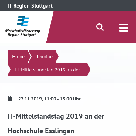
IT Region Stuttgart
direkt zum Inhalt dieser Seite
direkt zum Menü springen
Suche öffnen/schließen
Suchen
Home
Termine
IT-Mittelstandstag 2019 an der ...
27.11.2019
, 11:00 - 15:00 Uhr
IT-Mittelstandstag 2019 an der
Hochschule Esslingen