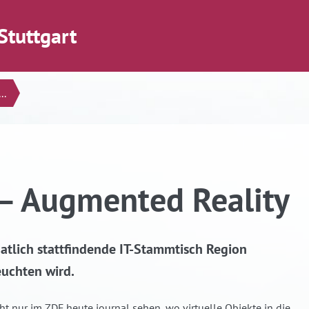
Stuttgart
..
– Augmented Reality
natlich stattfindende IT-Stammtisch Region
euchten wird.
ht nur im ZDF heute journal sehen, wo virtuelle Objekte in die