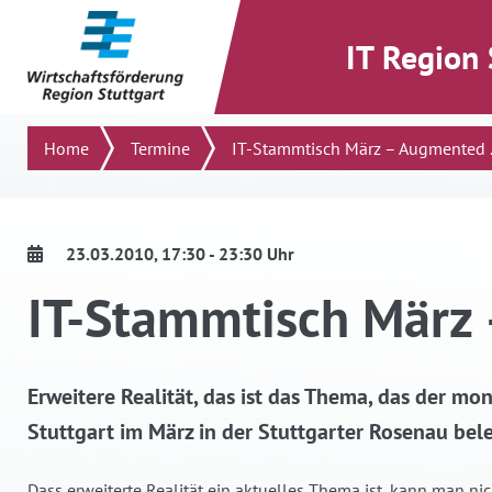
direkt zum Inhalt dieser Seite
direkt zum Menü springen
IT Region 
Suchen
Home
Termine
IT-Stammtisch März – Augmented .
23.03.2010
, 17:30 - 23:30 Uhr
IT-Stammtisch März 
Erweitere Realität, das ist das Thema, das der mo
Stuttgart im März in der Stuttgarter Rosenau bel
Dass erweiterte Realität ein aktuelles Thema ist, kann man nic